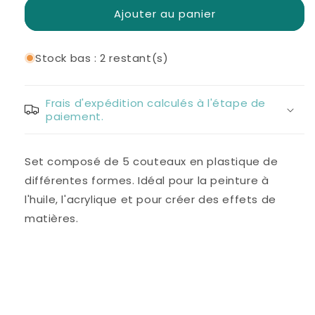
couteaux
couteaux
Ajouter au panier
à
à
peindre
peindre
Stock bas : 2 restant(s)
Frais d'expédition calculés à l'étape de
paiement.
Set composé de 5 couteaux en plastique de
différentes formes. Idéal pour la peinture à
l'huile, l'acrylique et pour créer des effets de
matières.