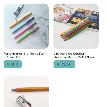
Porte-mines Bic Matic Fun
Crayons de couleur
0,7 mm HB
Gamme Magic Koh I Noor
Prix
Prix
€1,00
€22,50
habituel
habituel