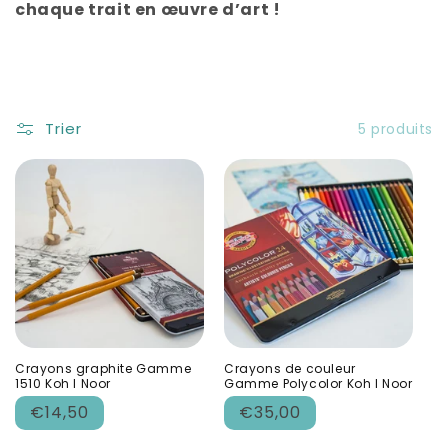
chaque trait en œuvre d’art !
Trier
5 produits
Crayons graphite Gamme
Crayons de couleur
1510 Koh I Noor
Gamme Polycolor Koh I Noor
Prix
Prix
€14,50
€35,00
habituel
habituel