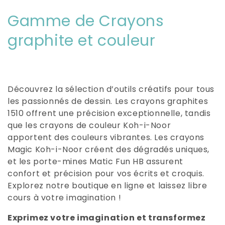
C
Gamme de Crayons
o
graphite et couleur
l
l
Découvrez la sélection d’outils créatifs pour tous
e
les passionnés de dessin. Les crayons graphites
1510 offrent une précision exceptionnelle, tandis
c
que les crayons de couleur Koh-i-Noor
t
apportent des couleurs vibrantes. Les crayons
Magic Koh-i-Noor créent des dégradés uniques,
i
et les porte-mines Matic Fun HB assurent
o
confort et précision pour vos écrits et croquis.
Explorez notre boutique en ligne et laissez libre
n
cours à votre imagination !
:
Exprimez votre imagination et transformez