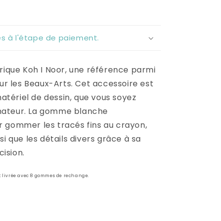
lés à l'étape de paiement.
ique Koh I Noor, une référence parmi
r les Beaux-Arts. Cet accessoire est
atériel de dessin, que vous soyez
amateur. La gomme blanche
ur gommer les tracés fins au crayon,
nsi que les détails divers grâce à sa
ision.
 l
ivrée avec 8 gommes de rechange.