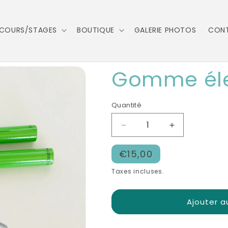
COURS/STAGES
BOUTIQUE
GALERIE PHOTOS
CON
Gomme éle
Quantité
Réduire
Augmenter
la
la
Prix
quantité
quantité
€15,00
de
de
habituel
Taxes incluses.
Gomme
Gomme
électrique
électrique
Ajouter a