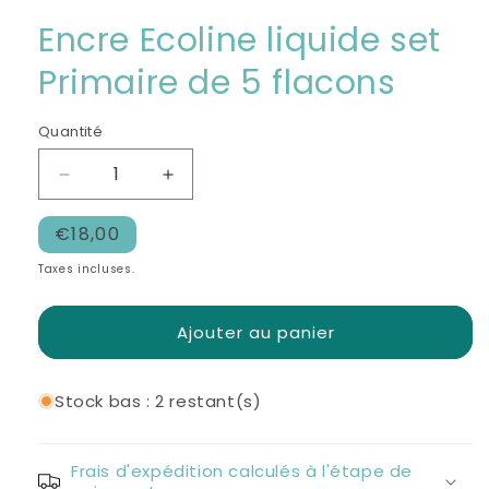
le
média
Encre Ecoline liquide set
1
dans
Primaire de 5 flacons
une
fenêtre
modale
Quantité
Réduire
Augmenter
la
la
Prix
quantité
quantité
€18,00
de
de
habituel
Taxes incluses.
Encre
Encre
Ecoline
Ecoline
liquide
liquide
Ajouter au panier
set
set
Primaire
Primaire
de
de
Stock bas : 2 restant(s)
5
5
flacons
flacons
Frais d'expédition calculés à l'étape de